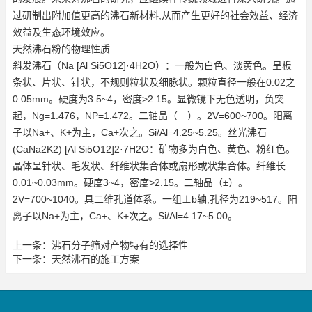
过研制出附加值更高的沸石新材料,从而产生更好的社会效益、经济
效益及生态环境效应。
天然沸石粉的物理性质
斜发沸石（Na [Al Si5O12]·4H2O）：一般为白色、淡黄色。呈板
条状、片状、针状，不规则粒状及细脉状。颗粒直径一般在0.02之
0.05mm。硬度为3.5~4，密度>2.15。显微镜下无色透明，负突
起，Ng=1.476，NP=1.472。二轴晶（－）。2V=600~700。阳离
子以Na+、K+为主，Ca+次之。Si/Al=4.25~5.25。丝光沸石
(CaNa2K2) [Al Si5O12]2·7H2O：矿物多为白色、黄色、粉红色。
晶体呈针状、毛发状、纤维状集合体或扇形或状集合体。纤维长
0.01~0.03mm。硬度3~4，密度>2.15。二轴晶（±）。
2V=700~1040。具二维孔道体系。一组⊥b轴,孔径为219~517。阳
离子以Na+为主，Ca+、K+次之。Si/Al=4.17~5.00。
上一条：
沸石分子筛对产物特有的选择性
下一条：
天然沸石的施工方案