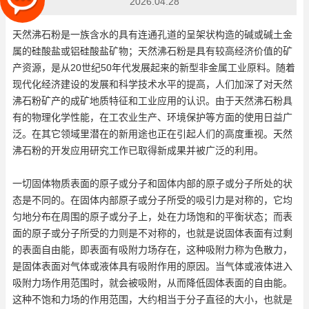
2026.04.28
天然沸石粉是一族含水的具有连通孔道的呈架状构造的碱或碱土金
属的硅酸盐或铝硅酸盐矿物；天然沸石粉是具有较高经济价值的矿
产资源，是从20世纪50年代发展起来的新型非金属工业原料。随着
现代化经济建设的发展和科学技术水平的提高，人们加深了对天然
沸石粉矿产的成矿地质特征和工业应用的认识。由于天然沸石粉具
有的物理化学性能，在工农业生产、环境保护等方面的使用日益广
泛。在其它领域里潜在的新用途也正在引起人们的高度重视。天然
沸石粉的开发应用研究工作已取得新成果并被广泛的利用。
一切固体物质表面的原子或分子和固体内部的原子或分子所处的状
态是不同的。在固体内部原子或分子所受的吸引力是对称的，它均
匀地分布在周围的原子或分子上，处在力场饱和的平衡状态；而表
面的原子或分子所受的力则是不对称的，也就是说固体表面有过剩
的表面自由能，即表面有吸附力场存在，这种吸附力称为色散力，
是固体表面对气体或液体具有吸附作用的原因。当气体或液体进入
吸附力场作用范围时，就会被吸附，从而降低固体表面的自由能。
这种不饱和力场的作用范围，大约相当于分子直径的大小，也就是